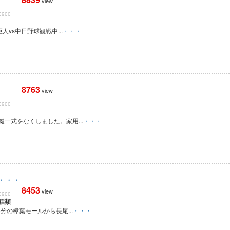
view
0900
巨人vs中日野球観戦中...
・・・
8763
view
0900
一式をなくしました。家用...
・・・
・・・
8453
view
0900
話類
6分の樟葉モールから長尾...
・・・