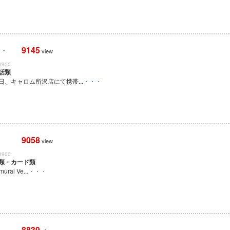
9145
・・
view
0900
話類
、キャロム所沢店にて携帯...
・・・
9058
view
0900
類・カード類
ai Ve...
・・・
8839