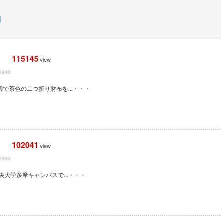
問
115145
view
0900
辺で茶色の二つ折り財布を...
・・・
102041
view
0900
央大学多摩キャンパスで...
・・・