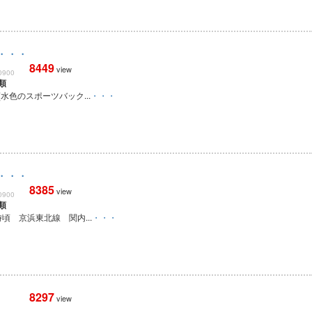
・・・
8449
view
0900
類
(水色のスポーツバック...
・・・
・・・
8385
view
0900
類
時頃 京浜東北線 関内...
・・・
8297
view