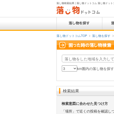
落し物検索結果 | 落し物ドットコム 落し物ドットコム
落し物ドットコムTOP
落し物を探す
落
し
km圏内の落し物を探
検
カ
物
索
テ
を
範
ゴ
し
囲
リ
た
検索結果
（km）
地
域
検索意図に合わせた見つけ方
「場所」で近くの投稿を確認し