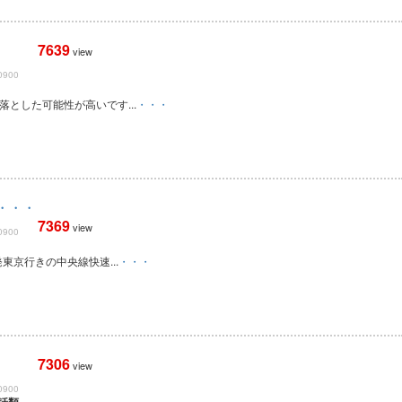
7639
view
0900
落とした可能性が高いです...
・・・
・・・
7369
view
0900
発東京行きの中央線快速...
・・・
7306
view
0900