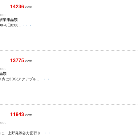
14236
view
0900
娯楽用品類
~6日0:00...
・・・
13775
view
0900
品類
内に3DS(アクアブル...
・・・
11843
view
0900
ぎに、上野発渋谷方面行き...
・・・