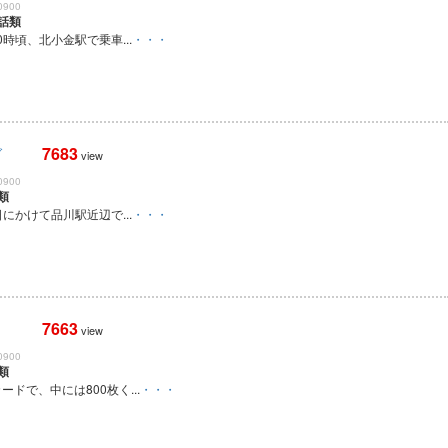
0900
話類
0時頃、北小金駅で乗車...
・・・
7683
グ
view
0900
類
日にかけて品川駅近辺で...
・・・
7663
view
0900
類
ドで、中には800枚く...
・・・