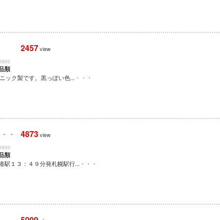
2457
view
0900
品類
ニック製です。黒っぽい色...
・・・
4873
・・・
view
0900
品類
駅１３：４９分発札幌駅行...
・・・
5009