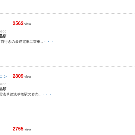
2562
view
0900
品類
園前行きの最終電車に乗車...
・・・
2809
コン
view
0900
品類
営浅草線浅草橋駅の券売...
・・・
2755
view