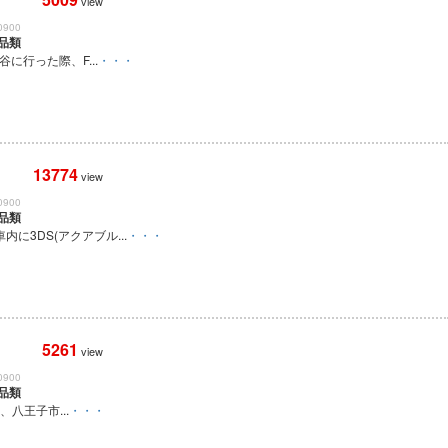
view
0900
品類
渋谷に行った際、F...
・・・
13774
view
0900
品類
内に3DS(アクアブル...
・・・
5261
view
0900
品類
0頃、八王子市...
・・・