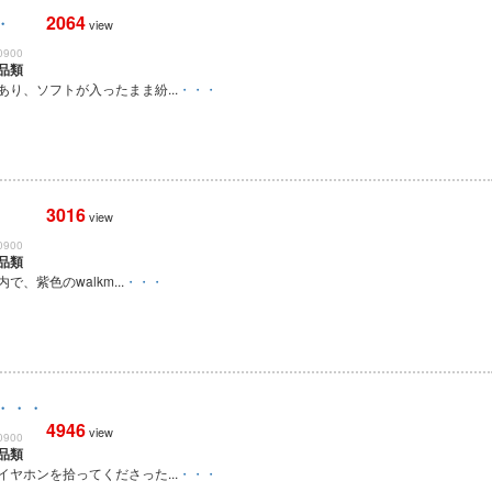
2064
・
view
0900
品類
り、ソフトが入ったまま紛...
・・・
3016
view
0900
品類
で、紫色のwalkm...
・・・
・・・
4946
view
0900
品類
ヤホンを拾ってくださった...
・・・