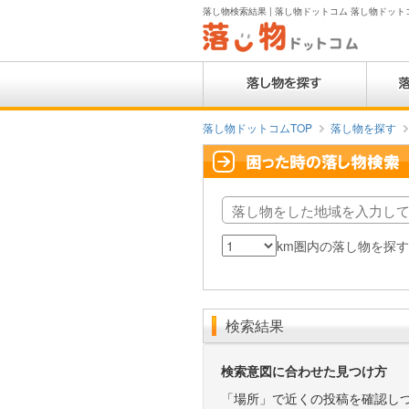
落し物検索結果 | 落し物ドットコム 落し物ドットコム
落し物ドットコムTOP
落し物を探す
落
し
km圏内の落し物を探
検
カ
物
索
テ
を
範
ゴ
し
囲
リ
た
検索結果
（km）
地
域
検索意図に合わせた見つけ方
「場所」で近くの投稿を確認し