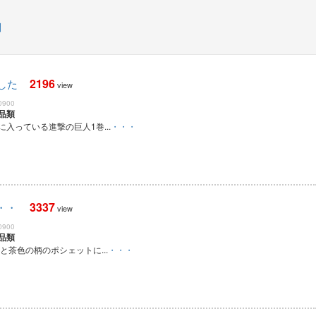
問
2196
した
view
0900
品類
入っている進撃の巨人1巻...
・・・
3337
・・
view
0900
品類
と茶色の柄のポシェットに...
・・・