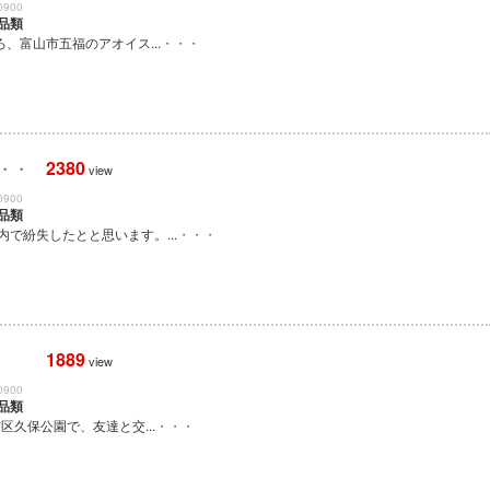
0900
品類
ろ、富山市五福のアオイス...
・・・
2380
・・
view
0900
品類
で紛失したとと思います。...
・・・
1889
view
0900
品類
京区久保公園で、友達と交...
・・・