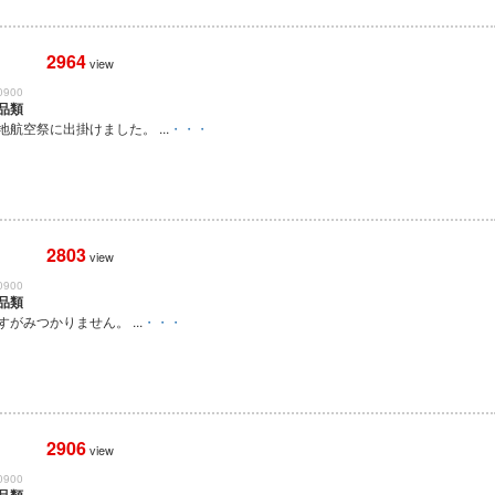
2964
view
0900
品類
航空祭に出掛けました。 ...
・・・
2803
view
0900
品類
すがみつかりません。 ...
・・・
2906
view
0900