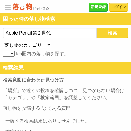
新規登録
ログイン
困った時の落し物検索
落
し
物
カ
を
テ
検
km圏内の落し物を探す。
し
ゴ
索
た
リ
検索結果
範
場
囲
検索意図に合わせた見つけ方
所
（km）
「場所」で近くの投稿を確認しつつ、見つからない場合は
「カテゴリ」や「検索範囲」を調整してください。
落し物を投稿する
/
よくある質問
一致する検索結果はありませんでした。