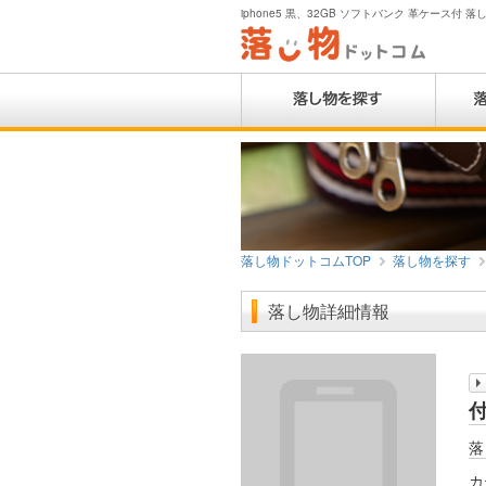
iphone5 黒、32GB ソフトバンク 革ケース付 落し
落し物ドットコムTOP
落し物を探す
落し物詳細情報
落
カ