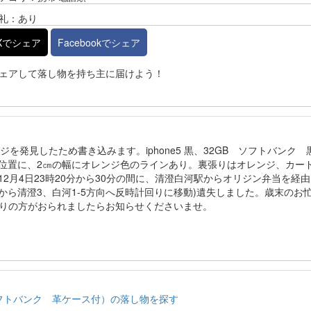
礼：あり
Xでシェア
Facebookでシェア
ェアして落し物を持ち主に届けよう！
を発見したため書き込みます。iphone5 黒、32GB ソフトバンク 
の位置に、2㎝の幅にオレンジ色のラインあり。裏張りはオレンジ、カー
12月4日23時20分から30分の間に、清澄白河駅からオリジン弁当を経由
から清澄3、白河1-5方向へ反時計回りに移動)遺失しました。歳末のお
りの方がおられましたらお知らせくださいませ。
B ソフトバンク 革ケース付）の落し物を探す