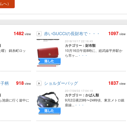
ムへ）
1482
1097
赤いGUCCIの長財布で・・・
view
view
2018/10/17 22:16:45
類
カテゴリー：財布類
（土曜） 錦糸町ロッ
10月16日午前8時に、総武線平井駅か
ら市ヶ...
・・・
918
1837
格子柄
ショルダーバッグ
view
view
2017/09/03 17:04:10
類
カテゴリー：かばん類
から池袋に行く途中に
9月2日夜23時〜24時頃、東京メトロ銀
座線...
・・・