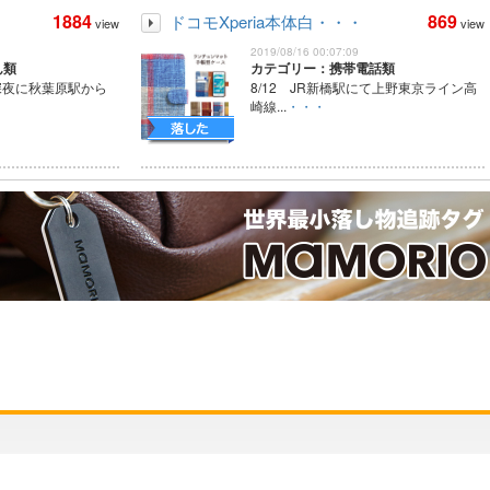
1884
869
ドコモXperia本体白・・・
view
view
2019/08/16 00:07:09
ん類
カテゴリー：携帯電話類
の深夜に秋葉原駅から
8/12 JR新橋駅にて上野東京ライン高
崎線...
・・・