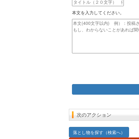
タ
ド
イ
レ
本文を入力してください。
ト
ス
ル
本
文
次のアクション
落とし物を探す（検索へ）