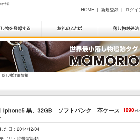
物情報 |
HOME
|
新規登録
|
ログイ
落し物詳細情報
iphone5 黒、32GB ソフトバンク 革ケース
1690
vie
付
した日：2014/12/04
テゴリ：携帯電話類