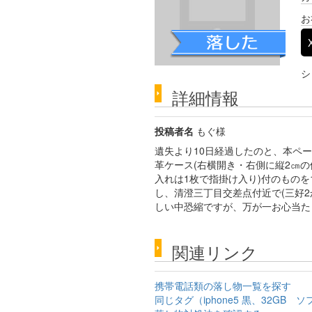
お
シ
詳細情報
投稿者名
もぐ様
遺失より10日経過したのと、本ページ
革ケース(右横開き・右側に縦2㎝
入れは1枚で指掛け入り)付のものを
し、清澄三丁目交差点付近で(三好2
しい中恐縮ですが、万が一お心当た
関連リンク
携帯電話類の落し物一覧を探す
同じタグ（iphone5 黒、32G