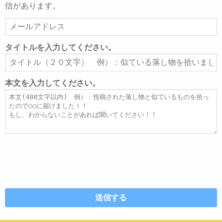
信があります。
メ
ー
ル
タイトルを入力してください。
ア
タ
ド
イ
レ
ト
本文を入力してください。
ス
ル
本
文