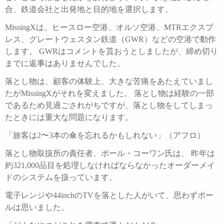
合、鉄道会社と出発地と目的地を選択します。
MissingXは、ヒースロー空港、オルソ空港、MTRエクスプ
レス、グレートウェスタン鉄道（GWR）などの空港で動作
します。 GWRはコメントを貰おうとしましたが、締め切り
までに返事はありませんでした。
落とし物は、顧客の体験上、大きな苦痛をあたえていまし
たがMissingXがそれを変えました。 落とし物は経験の一部
であるため見過ごされがちですが、落とし物をしてしまっ
たときには重大な問題になります。
「旅客は2〜3本の傘を忘れるかもしれない」（アフロ）
落とし物取扱所の責任者、ポール・コーワン氏は、 昨年は
約321,000品目を処理しなければならなかったオーダーメイ
ドのシステムを扱っています。
電子レンジや44inchのTVを落とした人がいて、思わずポー
ルは思いました。