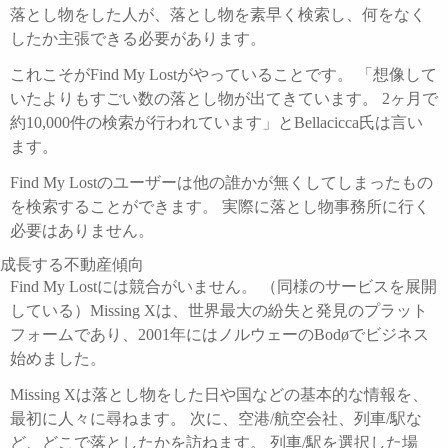
落とし物をした人が、落とし物を素早く検索し、何をなく
したか主張できる必要があります。
これこそがFind My Lostがやっていることです。 「想像して
いたよりもすごい数の落とし物が出てきています。 2ヶ月で
約10,000件の検索が行われています」とBellacicca氏は言い
ます。
Find My Lostのユーザーは他の誰かが無くしてしまったもの
を検索することができます。 実際に落とし物事務所に行く
必要はありません。
成長する不動産傾向
Find My Lostには競合がいません。 （同様のサービスを展開
している）Missing Xは、世界最大の紛失と発見のプラット
フォームであり、2001年にはノルウェーのBodøでビジネス
始めました。
Missing Xは落とし物をした日や国などの基本的な情報を、
最初に人々に尋ねます。 次に、空港/航空会社、列車/駅な
ど、どこで落としたかを訪ねます。 列車/駅を選択した場