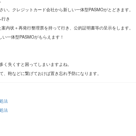
。
さい。クレジットカード会社から新しい一体型PASMOがとどきます。
へ行き
いた案内状＋再発行整理票を持って行き、公的証明書等の呈示をします。
しい一体型PASMOがもらえます！
も多く失くすと困ってしまいますよね。
れて、鞄などに繋げておけば置き忘れ予防になります。
処法
処法