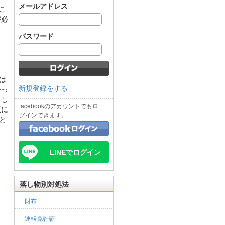
メールアドレス
こ
が必
ょ
パスワード
は
新規登録をする
帰っ
まし
facebookのアカウントでもロ
仮に
グインできます。
と
LINEでログイン
落し物別対処法
財布
運転免許証