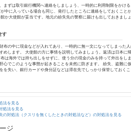
、まずは取引銀行機関へ連絡をしましょう、一時的に利用制限をかける
どが中に入っている場合も同じ、発行したところに連絡をしておくこと
事館か大使館が妥当です。地元の紛失先の警察に届けも出しておきまし
せす
財布の中に現金などが入れてあり、一時的に無一文になってしまった人
すめします。 大使館の方に事情を説明してみましょう。返済は日本に
財布は海外では持ち出しをせずに、使う分の現金のみを持って外出をし
肝心でこのような事態が起きることを未然に防ぎます。 紛失、盗難に
をを失い、銀行カードや身分証などは滞在先でしっかり保管しておくこ
処法を見る
対処法を見る
失の対処法（クスリを無くしたときの対処法など）の対処法を見る
ージ