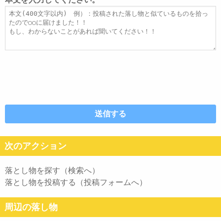
ス
ル
本
文
次のアクション
落とし物を探す（検索へ）
落とし物を投稿する（投稿フォームへ）
周辺の落し物