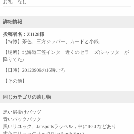
お礼：なし
詳細情報
投稿者名：Z1128様
【特徴】茶色、三方ジッパー、カードと小銭、
【場所】北海道三笠インター近くのセラーズ(シャッターが
降りてた)
【日時】20120909の16時ごろ
【その他】
同じカテゴリの落し物
黒い肩掛けバッグ
青いバックパック
黑いリユック、Jansportsラッベル，中にIPad などあり
紺色のリュックサック(The North Face)