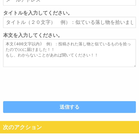
ー
ル
タイトルを入力してください。
ア
タ
ド
イ
レ
ト
本文を入力してください。
ス
ル
本
文
次のアクション