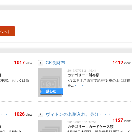
ムへ）
1017
1412
CK長財布
view
view
2017/07/03 21:49:41
類
カテゴリー：財布類
六甲駅、もしくは阪
7/3エネオス西宮で給油後 車の上に財布
を...
・・・
1026
・・・
ヴィトンの名刺入れ。身分・・・
view
1127
view
2018/06/30 11:16:58
類
カテゴリー：カードケース類
50分～24時10
6月28日木曜日、阪急伊丹駅周辺でルイ