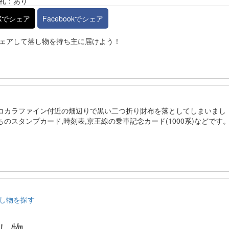
礼：あり
Xでシェア
Facebookでシェア
ェアして落し物を持ち主に届けよう！
るココカラファイン付近の畑辺りで黒い二つ折り財布を落としてしまいまし
ちのスタンプカード,時刻表,京王線の乗車記念カード(1000系)などです
し物を探す
し物