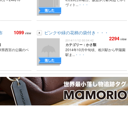
ヴィト...
・・・
1099
布
ピンクや緑の花柄の袋付き・・・
view
2294
view
2014/11/12 00:04:42
類
カテゴリー：かさ類
庫県西宮の公園のベ
2014年10月中旬頃、相川駅から甲陽園
駅ま...
・・・