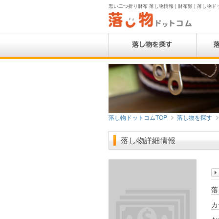
黒い二つ折り財布 落し物情報 | 財布類 | 落し物
落し物ドットコムTOP
落し物を探す
落し物詳細情報
落
カ