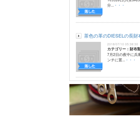
分...
・・・
茶色の革のDIESELの長財
2018/07/10 05:38:30
カテゴリー：財布
7月2日の夜中に兵
ンチに置...
・・・