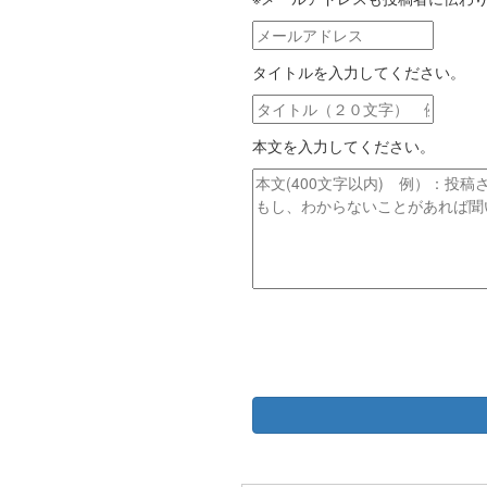
メ
ー
タイトルを入力してください。
ル
ア
タ
ド
イ
レ
本文を入力してください。
ト
ス
ル
本
文