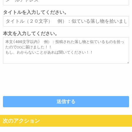
ー
ル
タイトルを入力してください。
ア
タ
ド
イ
レ
ト
本文を入力してください。
ス
ル
本
文
次のアクション