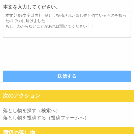
レ
ト
本文を入力してください。
ス
ル
本
文
次のアクション
落とし物を探す（検索へ）
落とし物を投稿する（投稿フォームへ）
周辺の落し物