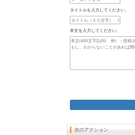
ー
タイトルを入力してください。
ル
ア
タ
ド
イ
レ
本文を入力してください。
ト
ス
ル
本
文
次のアクション