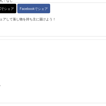
礼：なし
Xでシェア
Facebookでシェア
ェアして落し物を持ち主に届けよう！
。