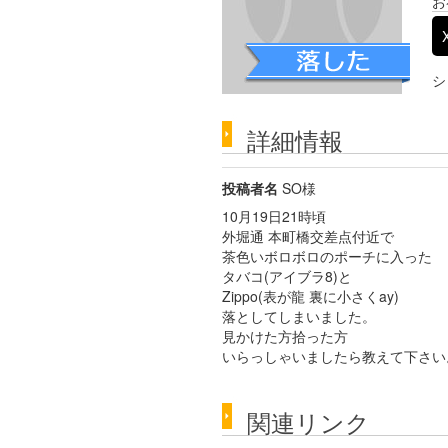
お
シ
詳細情報
投稿者名
SO様
10月19日21時頃
外堀通 本町橋交差点付近で
茶色いボロボロのポーチに入った
タバコ(アイブラ8)と
Zippo(表が龍 裏に小さくay)
落としてしまいました。
見かけた方拾った方
いらっしゃいましたら教えて下さい
関連リンク