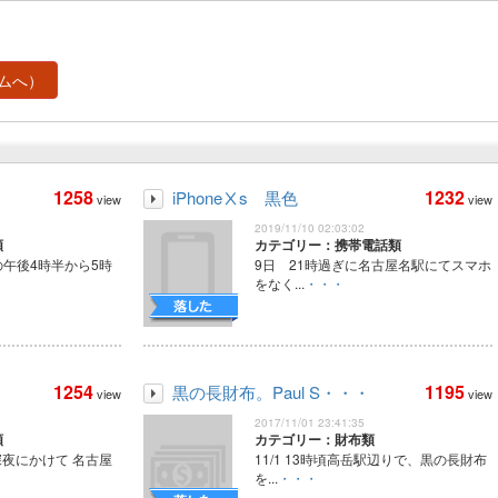
ムへ）
1258
1232
iPhoneⅩs 黒色
view
view
2019/11/10 02:03:02
類
カテゴリー：携帯電話類
の午後4時半から5時
9日 21時過ぎに名古屋名駅にてスマホ
をなく...
・・・
1254
1195
黒の長財布。Paul S・・・
view
view
2017/11/01 23:41:35
類
カテゴリー：財布類
深夜にかけて 名古屋
11/1 13時頃高岳駅辺りで、黒の長財布
を...
・・・