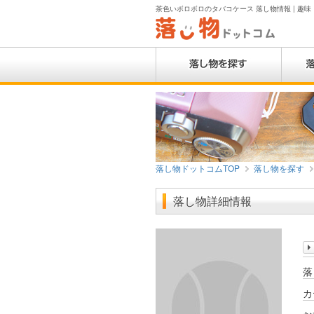
茶色いボロボロのタバコケース 落し物情報 | 趣味・
落し物ドットコムTOP
落し物を探す
落し物詳細情報
落
カ