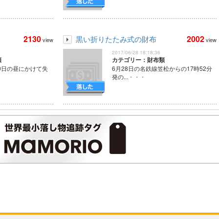
2130
2002
黒い折りたたみ式の財布
view
view
2017/06/28 18:18:36
類
カテゴリー：財布類
20日の昼にかけて失
6月28日の名鉄線笠松からの17時52分
発の...
・・・