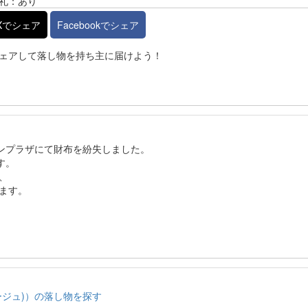
礼：あり
Xでシェア
Facebookでシェア
ェアして落し物を持ち主に届けよう！
パピヨンプラザにて財布を紛失しました。
す。
、
ます。
ージュ)）の落し物を探す