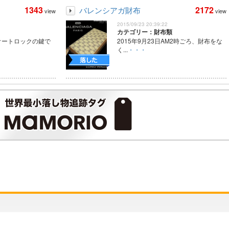
1343
2172
バレンシアガ財布
view
view
2015/09/23 20:39:22
カテゴリー：財布類
オートロックの鍵で
2015年9月23日AM2時ごろ、財布をな
く...
・・・