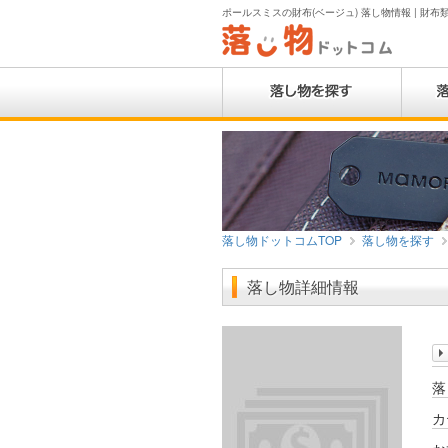
ポールスミスの財布(ベージュ) 落し物情報 | 財布類
落し物ドットコムTOP
落し物を探す
落し物詳細情報
落
カ