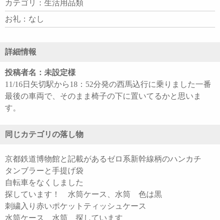
カテゴリ：生活用品類
お礼：なし
詳細情報
投稿者名：未設定様
11/16日矢切駅から18：52分発の西馬込行に乗りました一番
最後の車両で、そのまま椅子の下に置いてるかと思いま
す。
同じカテゴリの落し物
京都鉄道博物館と記載があるゼロ系新幹線柄のハンカチ
タンブラーと手提げ袋
自転車をなくしました
探しています！ 水筒ケース、水筒 色は黒
刺繍入り赤いポケットティッシュケース
水筒ケース 水筒 探しています