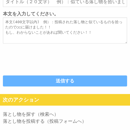
ド
イ
レ
ト
本文を入力してください。
ス
ル
本
文
次のアクション
落とし物を探す（検索へ）
落とし物を投稿する（投稿フォームへ）