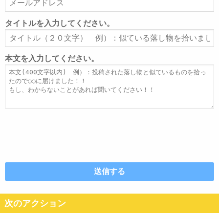
ー
ル
タイトルを入力してください。
ア
タ
ド
イ
レ
ト
本文を入力してください。
ス
ル
本
文
次のアクション