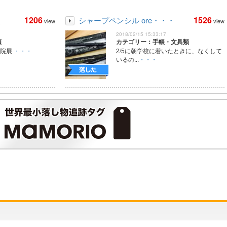
1206
1526
失
シャープペンシル ore・・・
view
view
2018/02/15 15:33:17
類
カテゴリー：手帳・文具類
倉院展
・・・
2/5に朝学校に着いたときに、なくして
いるの...
・・・