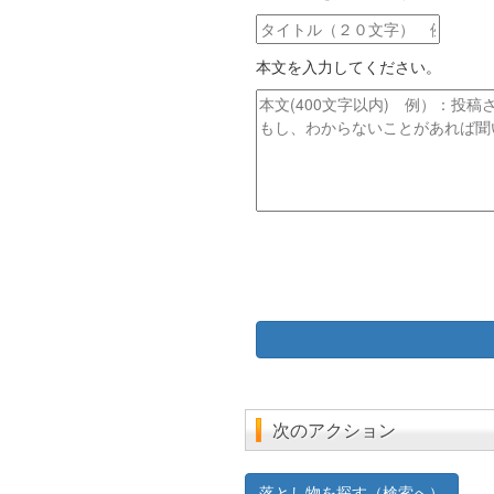
ア
タ
ド
イ
レ
本文を入力してください。
ト
ス
ル
本
文
次のアクション
落とし物を探す（検索へ）