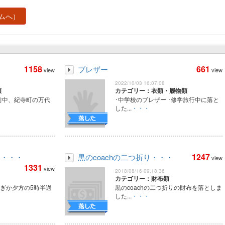
ムへ）
1158
661
ブレザー
view
view
2022/10/03 16:07:08
類
カテゴリー：衣類・履物類
午前中、紀寺町の万代
･中学校のブレザー ･修学旅行中に落と
した...
・・・
1247
い・・・
黒のcoachの二つ折り・・・
view
1331
view
2018/08/16 09:18:36
カテゴリー：財布類
過ぎか夕方の5時半過
黒のcoachの二つ折りの財布を落としま
した...
・・・