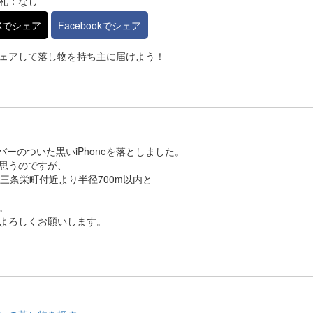
礼：なし
Xでシェア
Facebookでシェア
ェアして落し物を持ち主に届けよう！
バーのついた黒いiPhoneを落としました。
思うのですが、
三条栄町付近より半径700m以内と
。
よろしくお願いします。