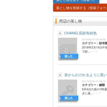
落とし物を投稿する（投稿フォー
周辺の落し物
CHANEL長財布紺色
2018/02/15 03:48:58
カテゴリー：財布
2018年2月14日
で財...
・・・
首からかけれるように黒
2017/09/05 21:08:15
カテゴリー：鍵類
9月4日の昼の1時
ぎに落...
・・・