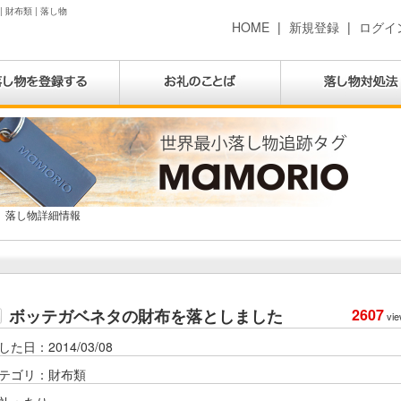
財布類 | 落し物
HOME
|
新規登録
|
ログイ
落し物詳細情報
ボッテガベネタの財布を落としました
2607
vie
した日：2014/03/08
テゴリ：財布類