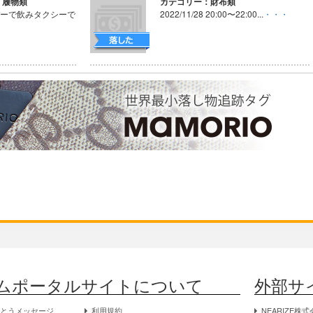
・履物類
カテゴリー：財布類
バーで飲みタクシーで
2022/11/28 20:00〜22:00...
・・・
ムポータルサイトについて
外部サ
がとうメッセージ
利用規約
NEARIZE株