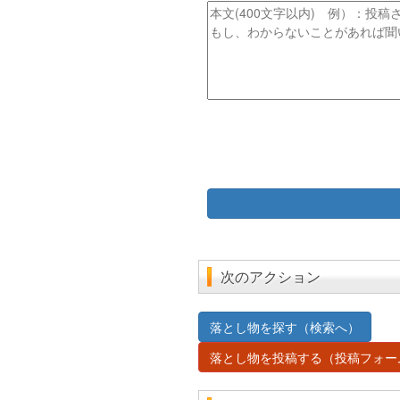
ス
ル
本
文
次のアクション
落とし物を探す（検索へ）
落とし物を投稿する（投稿フォー