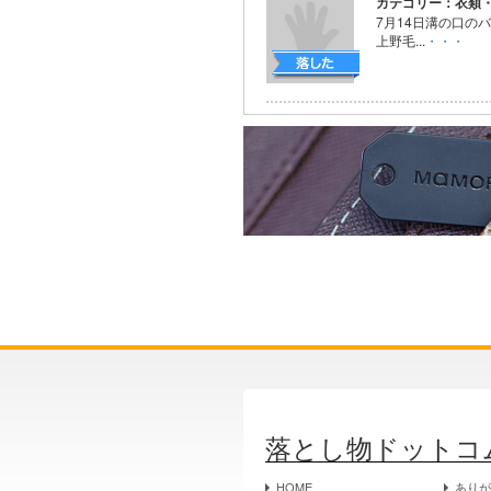
カテゴリー：衣類
7月14日溝の口の
上野毛...
・・・
落とし物ドットコ
HOME
あり