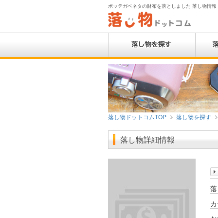
ボッテガベネタの財布を落としました 落し物情報 | 
落し物ドットコムTOP
落し物を探す
落し物詳細情報
落
カ