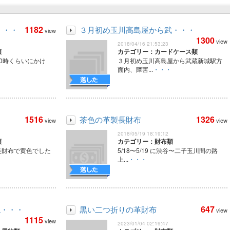
1182
・・・
３月初め玉川高島屋から武・・・
view
1300
view
2018/04/16 21:53:23
類
カテゴリー：カードケース類
朝10時くらいにかけ
３月初め玉川高島屋から武蔵新城駅方
面内、障害...
・・・
1516
1326
茶色の革製長財布
view
view
2018/05/19 18:19:12
類
カテゴリー：財布類
長財布で黄色でした
5/18〜5/19 に渋谷〜二子玉川間の路
上...
・・・
647
ね・・・
黒い二つ折りの革財布
view
1115
view
2023/01/04 02:19:47