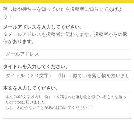
落し物や持ち主を知っていたら投稿者に知らせてあげよ
う！
メールアドレスを入力してください。
※メールアドレスも投稿者に伝わります。投稿者からの返
信があります。
メ
ー
ル
タイトルを入力してください。
ア
タ
ド
イ
レ
ト
本文を入力してください。
ス
ル
本
文