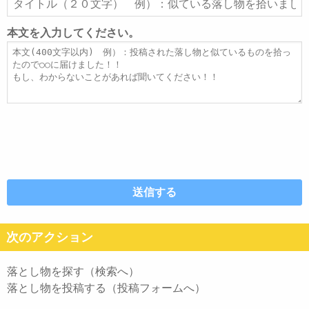
ド
イ
レ
ト
本文を入力してください。
ス
ル
本
文
次のアクション
落とし物を探す（検索へ）
落とし物を投稿する（投稿フォームへ）