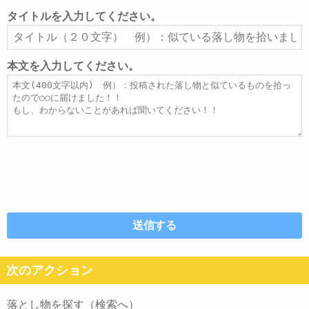
ル
タイトルを入力してください。
ア
タ
ド
イ
レ
ト
本文を入力してください。
ス
ル
本
文
次のアクション
落とし物を探す（検索へ）