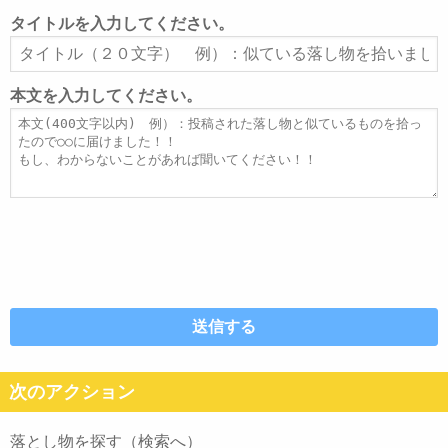
ル
タイトルを入力してください。
ア
タ
ド
イ
レ
ト
本文を入力してください。
ス
ル
本
文
次のアクション
落とし物を探す（検索へ）