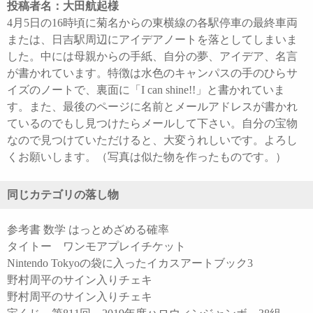
投稿者名：大田航起様
4月5日の16時頃に菊名からの東横線の各駅停車の最終車両
または、日吉駅周辺にアイデアノートを落としてしまいま
した。中には母親からの手紙、自分の夢、アイデア、名言
が書かれています。特徴は水色のキャンパスの手のひらサ
イズのノートで、裏面に「I can shine!!」と書かれていま
す。また、最後のページに名前とメールアドレスが書かれ
ているのでもし見つけたらメールして下さい。自分の宝物
なので見つけていただけると、大変うれしいです。よろし
くお願いします。（写真は似た物を作ったものです。）
同じカテゴリの落し物
参考書 数学 はっとめざめる確率
タイトー ワンモアプレイチケット
Nintendo Tokyoの袋に入ったイカスアートブック3
野村周平のサイン入りチェキ
野村周平のサイン入りチェキ