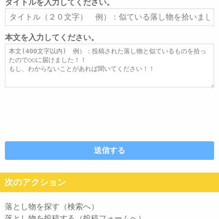
ル
タイトルを入力してください。
ア
タ
ド
イ
レ
ト
本文を入力してください。
ス
ル
本
文
次のアクション
落とし物を探す（検索へ）
落とし物を投稿する（投稿フォームへ）