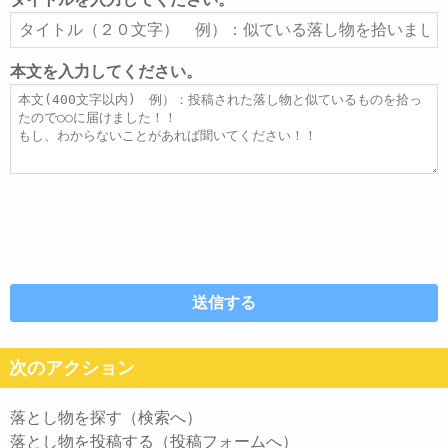
ア
タ
ド
イ
レ
ト
本文を入力してください。
ス
ル
本
文
次のアクション
落とし物を探す（検索へ）
落とし物を投稿する（投稿フォームへ）