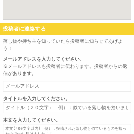
投稿者に連絡する
落し物や持ち主を知っていたら投稿者に知らせてあげよ
う！
メールアドレスを入力してください。
※メールアドレスも投稿者に伝わります。投稿者からの返
信があります。
メ
ー
ル
タイトルを入力してください。
ア
タ
ド
イ
レ
ト
本文を入力してください。
ス
ル
本