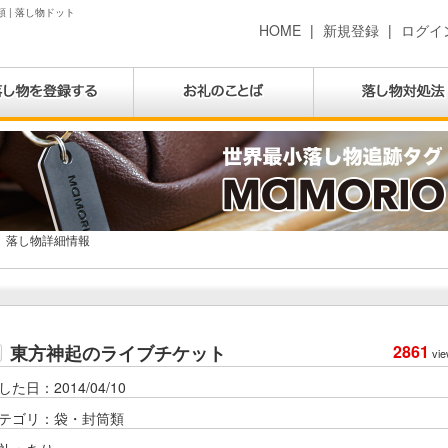
 | 落し物ドット
HOME
|
新規登録
|
ログイ
落し物詳細情報
東方神起のライブチケット
2861
vie
した日：2014/04/10
テゴリ：袋・封筒類