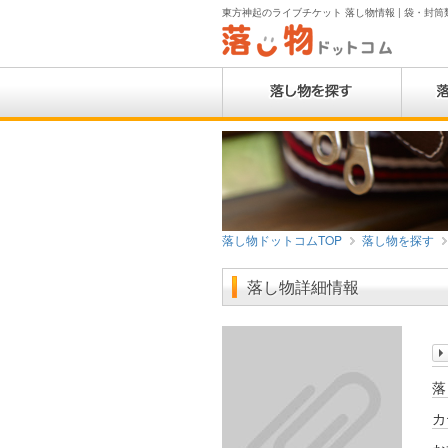
東方神起のライブチケット 落し物情報 | 袋・封筒類
落し物ドットコムTOP
落し物を探す
落し物詳細情報
落
カ