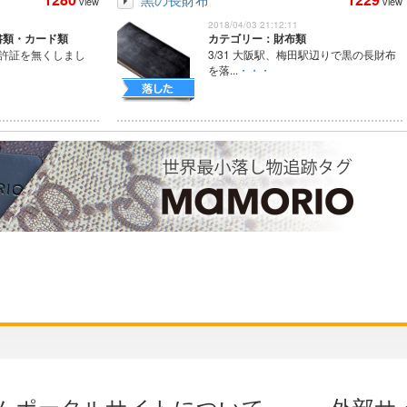
view
view
2018/04/03 21:12:11
書類・カード類
カテゴリー：財布類
免許証を無くしまし
3/31 大阪駅、梅田駅辺りで黒の長財布
を落...
・・・
ムポータルサイトについて
外部サ