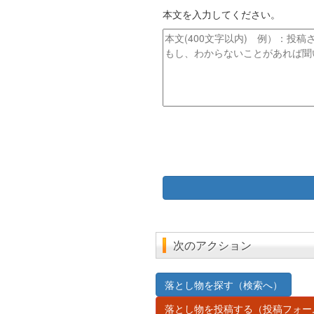
イ
レ
本文を入力してください。
ト
ス
ル
本
文
次のアクション
落とし物を探す（検索へ）
落とし物を投稿する（投稿フォー