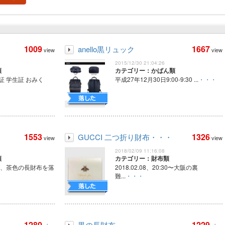
1009
1667
anello黒リュック
view
view
2015/12/30 21:04:26
類
カテゴリー：かばん類
証 学生証 おみく
平成27年12月30日9:00-9:30 ...
・・・
1553
1326
GUCCI 二つ折り財布・・・
view
view
2018/02/09 11:16:08
類
カテゴリー：財布類
ごろ、茶色の長財布を落
2018.02.08、20:30〜大阪の裏
難...
・・・
1280
1229
黒の長財布