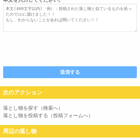
ス
ル
本
文
次のアクション
落とし物を探す（検索へ）
落とし物を投稿する（投稿フォームへ）
周辺の落し物