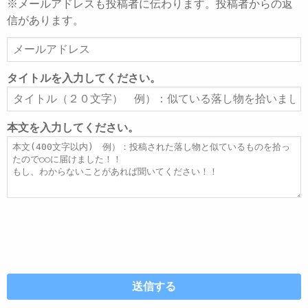
※メールアドレスも投稿者に伝わります。投稿者からの返
信があります。
メ
ー
ル
タイトルを入力してください。
ア
タ
ド
イ
レ
ト
本文を入力してください。
ス
ル
本
文