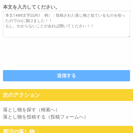
レ
ト
本文を入力してください。
ス
ル
本
文
次のアクション
落とし物を探す（検索へ）
落とし物を投稿する（投稿フォームへ）
周辺の落し物