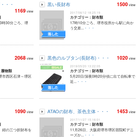
1500
茶・・・
黒い長財布
view
1169
view
2017/06/12 18:25:19
類
カテゴリー：財布類
23時30分ごろ、堺
17時10分ごろ、堺市役所から駅に向か
う交差...
・・・
2068
1020
黒色のルブタン(長財布)・・・
view
view
2019/05/20 13:22:05
・履物類
カテゴリー：財布類
 堺市西区石津～堺区
5月20日/深夜0時20分頃に出て自転車で
近...
・・・
1090
1453
ATAOの財布、茶色主体・・・
view
view
2017/11/27 15:16:01
類
カテゴリー：財布類
0頃、紺の三つ折財布を
11月26日、大阪府堺市堺区宿院町デニ
ーズか...
・・・