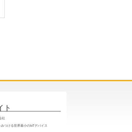
イト
式会社
みつける世界最小のIoTデバイス