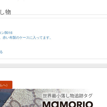
し物
ロンB016
カメ。赤い布製のケースに入ってます。
る
ムへ）