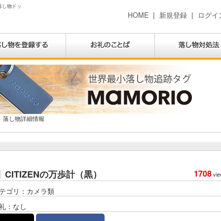
 落し物ドッ
HOME
|
新規登録
|
ログイ
落し物詳細情報
CITIZENの万歩計（黒）
1708
vie
テゴリ：カメラ類
礼：なし