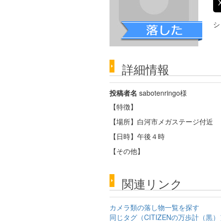
シ
詳細情報
投稿者名
sabotenringo様
【特徴】
【場所】白河市メガステージ付近
【日時】午後４時
【その他】
関連リンク
カメラ類の落し物一覧を探す
同じタグ（CITIZENの万歩計（黒