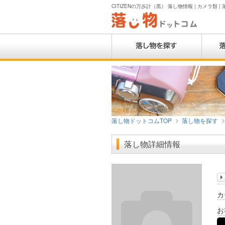
CITIZENの万歩計（黒） 落し物情報 | カメラ類 |
落し物ドットコムTOP
落し物を探す
落し物詳細情報
カ
お