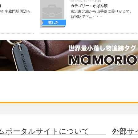
2017/07/15 11:04:49
類
カテゴリー：かばん類
ぎ頃 半蔵門駅周辺も
京浜東北線から山手線に乗りかえて、
新宿駅で下...
・・・
ムポータルサイトについて
外部サ