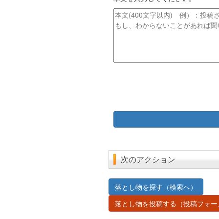
ト
ス
ル
本
文
次のアクション
落とし物を探す（検索へ）
落とし物を投稿する（投稿フォー