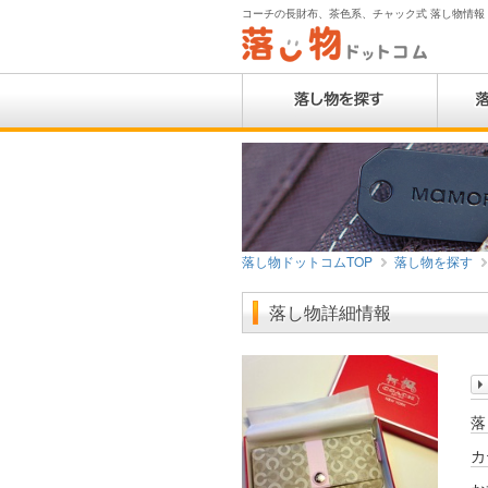
コーチの長財布、茶色系、チャック式 落し物情報 | 
落し物ドットコムTOP
落し物を探す
落し物詳細情報
落
カ