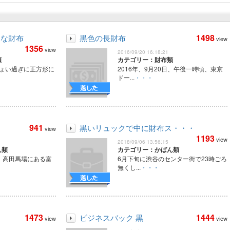
1498
うな財布
黒色の長財布
view
1356
view
2016/09/20 16:18:21
類
カテゴリー：財布類
時ちょい過ぎに正方形に
2016年、9月20日、午後一時頃、東京
ドー...
・・・
941
黒いリュックで中に財布ス・・・
view
1193
view
2018/09/06 13:56:15
ん類
カテゴリー：かばん類
頃、高田馬場にある富
6月下旬に渋谷のセンター街で23時ごろ
無くし...
・・・
1473
1444
ビジネスバック 黒
view
view