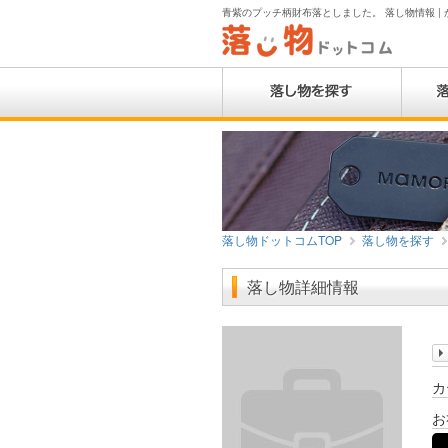
青紫のプッチ柄財布落としました。 落し物情報 | か
落し物ドットコムTOP
落し物を探す
落し物詳細情報
カ
お