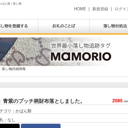
ばん類 | 落し物
HOME
|
新規登録
|
ログイ
落し物詳細情報
青紫のプッチ柄財布落としました。
2085
vie
テゴリ：かばん類
礼：なし