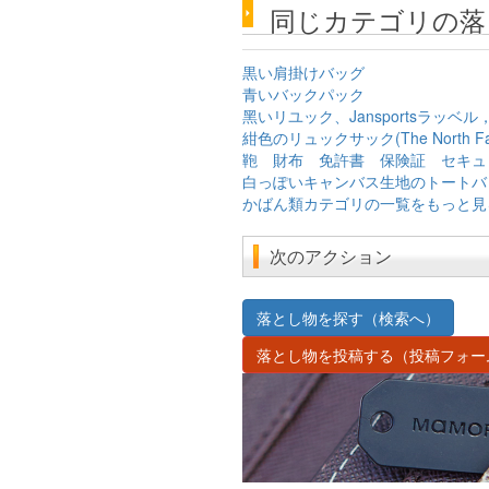
同じカテゴリの落
黒い肩掛けバッグ
青いバックパック
黑いリユック、Jansportsラッベル
紺色のリュックサック(The North Fa
鞄 財布 免許書 保険証 セキュ
白っぽいキャンバス生地のトートバ
かばん類カテゴリの一覧をもっと見
次のアクション
落とし物を探す（検索へ）
落とし物を投稿する（投稿フォー