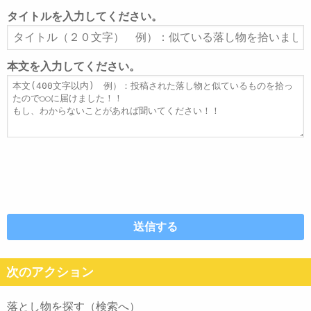
ル
タイトルを入力してください。
ア
タ
ド
イ
レ
ト
本文を入力してください。
ス
ル
本
文
次のアクション
落とし物を探す（検索へ）