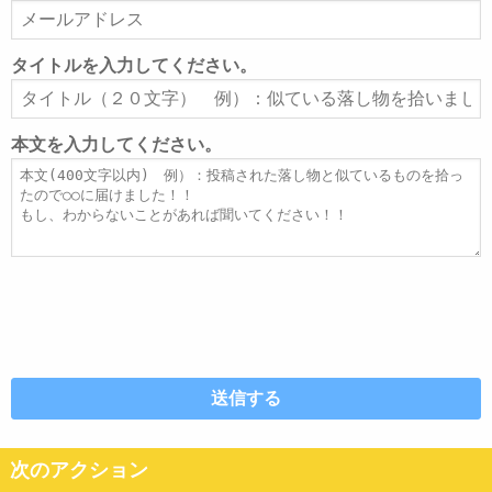
メ
ー
ル
タイトルを入力してください。
ア
タ
ド
イ
レ
ト
本文を入力してください。
ス
ル
本
文
次のアクション