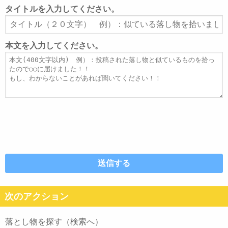
ル
タイトルを入力してください。
ア
タ
ド
イ
レ
ト
本文を入力してください。
ス
ル
本
文
次のアクション
落とし物を探す（検索へ）