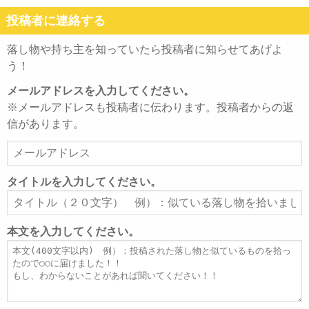
投稿者に連絡する
落し物や持ち主を知っていたら投稿者に知らせてあげよ
う！
メールアドレスを入力してください。
※メールアドレスも投稿者に伝わります。投稿者からの返
信があります。
メ
ー
ル
タイトルを入力してください。
ア
タ
ド
イ
レ
ト
本文を入力してください。
ス
ル
本
文