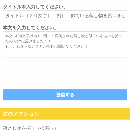
ル
タイトルを入力してください。
ア
タ
ド
イ
レ
ト
本文を入力してください。
ス
ル
本
文
次のアクション
落とし物を探す（検索へ）