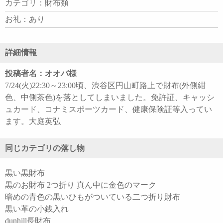
カテゴリ：財布類
お礼：あり
詳細情報
投稿者名：オオバ様
7/24(火)22:30～23:00頃、渋谷区円山町路上で財布(外側紺
色、中側茶色)を落としてしまいました。免許証、キャッシ
ュカード、コナミスポーツカード、健康保険証等入ってい
ます。大庭英弘
同じカテゴリの落し物
黒い黒財布
黒のお財布 2つ折り 真ん中に金色のマーク
暗めの青色の黒いひもがついている二つ折り財布
黒い革の小銭入れ
dunhill長財布