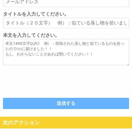
ー
ル
タイトルを入力してください。
ア
タ
ド
イ
レ
ト
本文を入力してください。
ス
ル
本
文
次のアクション