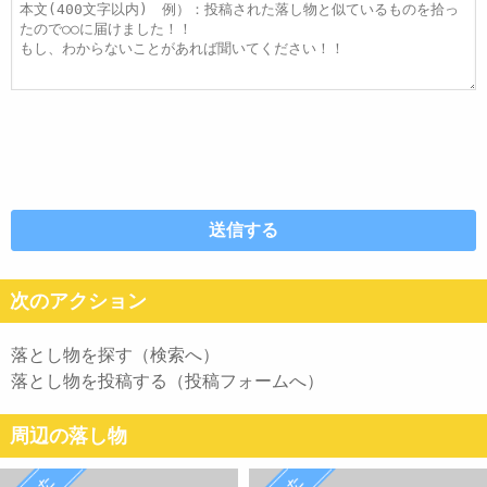
ス
ル
本
文
次のアクション
落とし物を探す（検索へ）
落とし物を投稿する（投稿フォームへ）
周辺の落し物