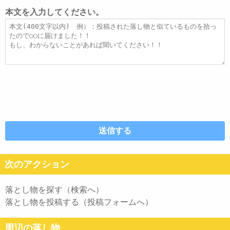
レ
ト
本文を入力してください。
ス
ル
本
文
次のアクション
落とし物を探す（検索へ）
落とし物を投稿する（投稿フォームへ）
周辺の落し物