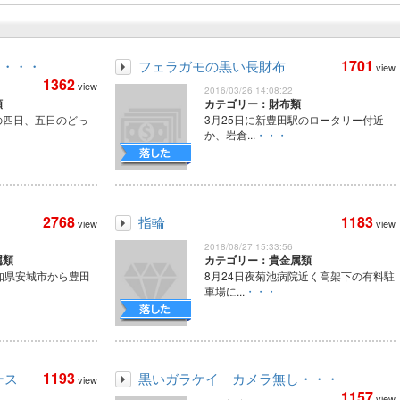
1701
ポ・・・
フェラガモの黒い長財布
view
1362
view
2016/03/26 14:08:22
類
カテゴリー：財布類
の四日、五日のどっ
3月25日に新豊田駅のロータリー付近
か、岩倉...
・・・
2768
1183
指輪
view
view
2018/08/27 15:33:56
属類
カテゴリー：貴金属類
知県安城市から豊田
8月24日夜菊池病院近く高架下の有料駐
車場に...
・・・
1193
ース
黒いガラケイ カメラ無し・・・
view
1157
view