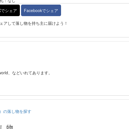
礼：なし
Xでシェア
Facebookでシェア
ェアして落し物を持ち主に届けよう！
VERworld、などいれてあります。
ズ）の落し物を探す
し物