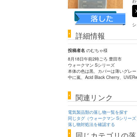
お
詳細な画像を見る
シ
詳細情報
投稿者名
のむちゃ様
8月18日午前2時ごろ 豊田市
ウォークマン Sシリーズ
本体の色は黒、カバーは薄いグレー
中に嵐、Acid Black Cherry、U
関連リンク
電気製品類の落し物一覧を探す
同じタグ（ウォークマン Sシリー
落し物対処法を確認する
同じカテゴリの落