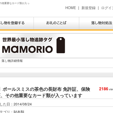
の他重要なカード類が入っ
HOME
|
新規登録
|
ログイ
落し物詳細情報
ポールスミスの茶色の長財布 免許証、保険
2186
vie
証、その他重要なカード類が入っています
した日：2014/08/24
テゴリ：財布類