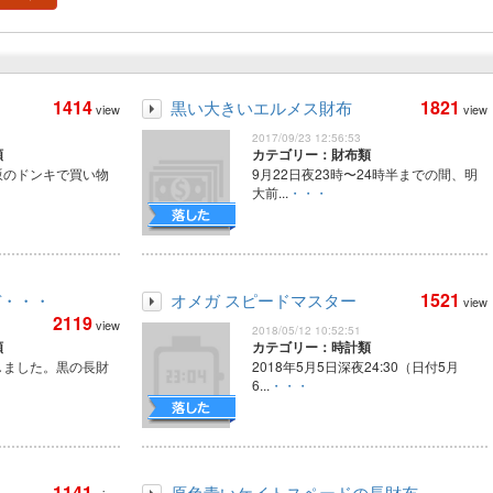
1414
1821
黒い大きいエルメス財布
view
view
2017/09/23 12:56:53
類
カテゴリー：財布類
赤坂のドンキで買い物
9月22日夜23時〜24時半までの間、明
大前...
・・・
1521
デ・・・
オメガ スピードマスター
view
2119
view
2018/05/12 10:52:51
類
カテゴリー：時計類
しました。黒の長財
2018年5月5日深夜24:30（日付5月
6...
・・・
1141
ス
原色青いケイトスペードの長財布