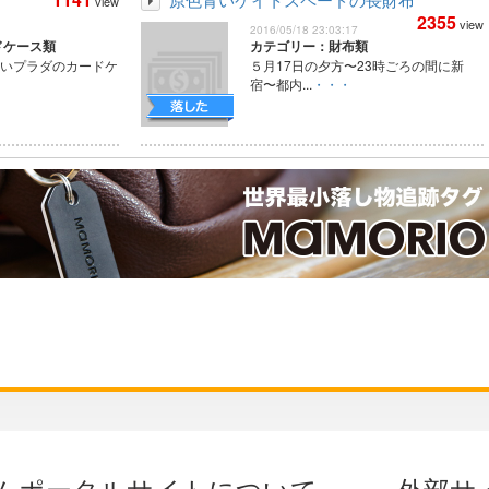
view
2355
view
2016/05/18 23:03:17
ドケース類
カテゴリー：財布類
黒いプラダのカードケ
５月17日の夕方〜23時ごろの間に新
宿〜都内...
・・・
ムポータルサイトについて
外部サ