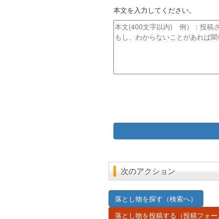
イ
レ
本文を入力してください。
ト
ス
ル
本
文
次のアクション
落とし物を探す（検索へ）
落とし物を投稿する（投稿フォー