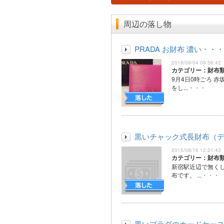
周辺の落し物
PRADA お財布 濃い・・・
2018/09/04 09:56:42
カテゴリー：財布
9月4日0時ごろ 
をし...
・・・
黒いチャック式長財布（
2015/08/16 12:21:43
カテゴリー：財布
新宿駅近辺で無く
布です。 ...
・・・
黒いプラダのカードケー