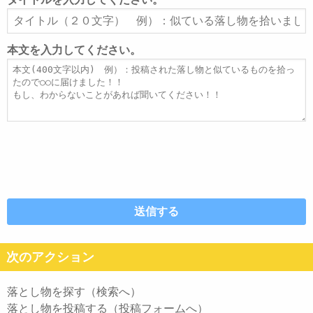
ア
タ
ド
イ
レ
ト
本文を入力してください。
ス
ル
本
文
次のアクション
落とし物を探す（検索へ）
落とし物を投稿する（投稿フォームへ）