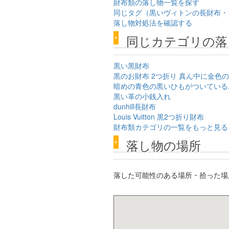
財布類の落し物一覧を探す
同じタグ（黒いヴィトンの長財布・
落し物対処法を確認する
同じカテゴリの落
黒い黒財布
黒のお財布 2つ折り 真ん中に金色
暗めの青色の黒いひもがついている
黒い革の小銭入れ
dunhill長財布
Louis Vuitton 黒2つ折り財布
財布類カテゴリの一覧をもっと見る
落し物の場所
落した可能性のある場所・拾った場