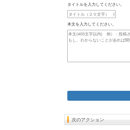
タイトルを入力してください。
ル
ア
タ
ド
イ
レ
本文を入力してください。
ト
ス
ル
本
文
次のアクション