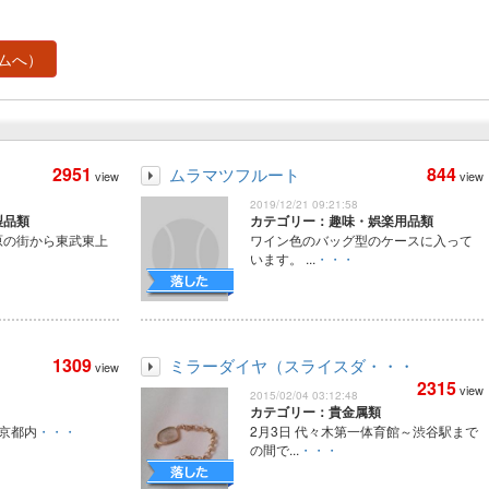
ムへ）
2951
844
ムラマツフルート
view
view
2019/12/21 09:21:58
製品類
カテゴリー：趣味・娯楽用品類
原の街から東武東上
ワイン色のバッグ型のケースに入って
います。 ...
・・・
1309
ミラーダイヤ（スライスダ・・・
view
2315
view
2015/02/04 03:12:48
カテゴリー：貴金属類
京都内
・・・
2月3日 代々木第一体育館～渋谷駅まで
の間で...
・・・