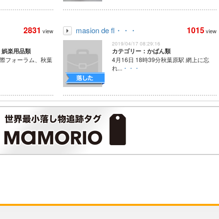
2831
1015
masion de fl・・・
view
view
2019/04/17 08:29:16
・娯楽用品類
カテゴリー：かばん類
、国際フォーラム、秋葉
4月16日 18時39分秋葉原駅 網上に忘
れ...
・・・