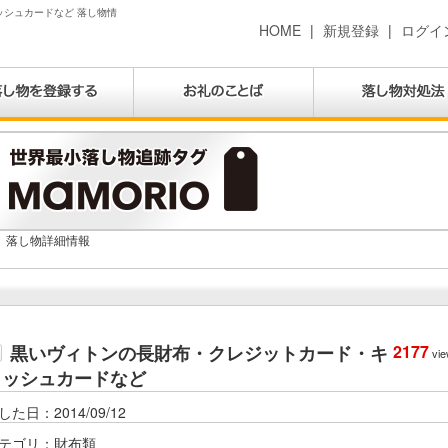
シュカードなど 落し物情
HOME
|
新規登録
|
ログイ
落し物詳細情報
黒いヴィトンの長財布・クレジットカード・キ
2177
vie
ャッシュカードなど
した日：2014/09/12
テゴリ：財布類