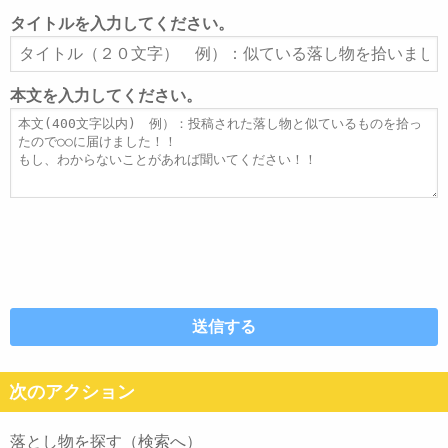
ル
タイトルを入力してください。
ア
タ
ド
イ
レ
ト
本文を入力してください。
ス
ル
本
文
次のアクション
落とし物を探す（検索へ）