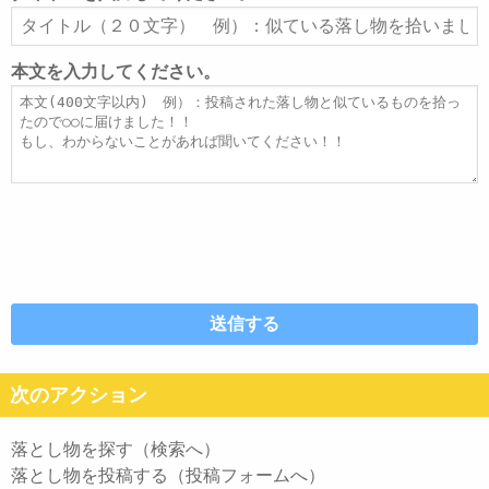
ア
タ
ド
イ
レ
ト
本文を入力してください。
ス
ル
本
文
次のアクション
落とし物を探す（検索へ）
落とし物を投稿する（投稿フォームへ）