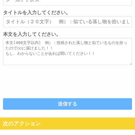
ー
ル
タイトルを入力してください。
ア
タ
ド
イ
レ
ト
本文を入力してください。
ス
ル
本
文
次のアクション