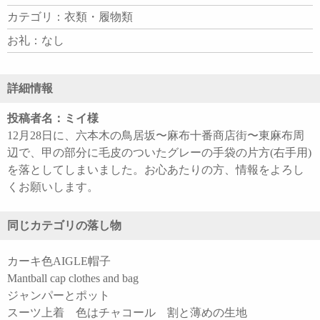
カテゴリ：衣類・履物類
お礼：なし
詳細情報
投稿者名：ミイ様
12月28日に、六本木の鳥居坂〜麻布十番商店街〜東麻布周
辺で、甲の部分に毛皮のついたグレーの手袋の片方(右手用)
を落としてしまいました。お心あたりの方、情報をよろし
くお願いします。
同じカテゴリの落し物
カーキ色AIGLE帽子
Mantball cap clothes and bag
ジャンパーとポット
スーツ上着 色はチャコール 割と薄めの生地